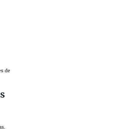
es de
s
as.