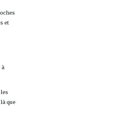
roches
s et
 à
 les
 là que