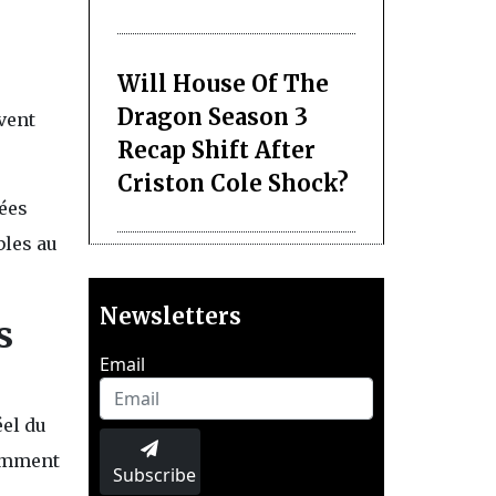
Will House Of The
Dragon Season 3
vent
Recap Shift After
Criston Cole Shock?
nées
bles au
Newsletters
s
Email
éel du
comment
Subscribe