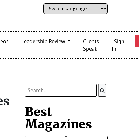
deos
Leadership Review
Clients
Sign
Speak
In
es
Best
Magazines